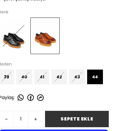
Renk
Beden
39
40
41
42
43
44
Paylaş
:
SEPETE EKLE