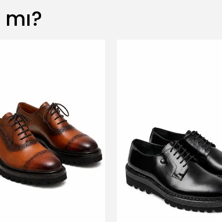
z mı?