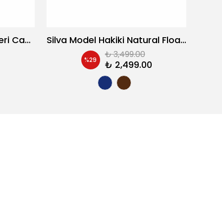
Elvador Model Orijinal Deri Casual Ayakkabı
Silva Model Hakiki Natural Floater Deri Casual Ayakkabı
₺ 3,499.00
%
29
₺ 2,499.00