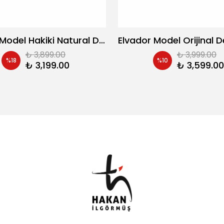
Brabus Model Hakiki Natural Deri Casual Ayakkabı
₺ 3,899.00
₺ 3,999.00
%
18
%
10
₺ 3,199.00
₺ 3,599.00