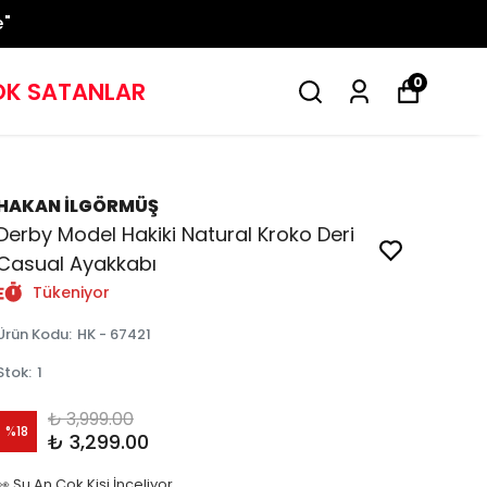
e"
0
K SATANLAR
HAKAN İLGÖRMÜŞ
Derby Model Hakiki Natural Kroko Deri
Casual Ayakkabı
Tükeniyor
Ürün Kodu
:
HK - 67421
Stok
:
1
₺ 3,999.00
%
18
₺ 3,299.00
👀 Şu An Çok Kişi İnceliyor