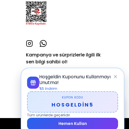
Kampanya ve sürprizlerle ilgili ilk
sen bilgi sahibi ol!
Hoşgeldin Kuponunu Kullanmayı
BİZE KATILIN
Unutma!
%5 İndirim
KUPON KODU
Şu Anda 23 Kişi Sitede
HOSGELDİN5
Geziniyor
Tüm ürünlerde geçerlidir.
5 kişinin sepetinde ürünler
bekliyor
Hemen Kullan