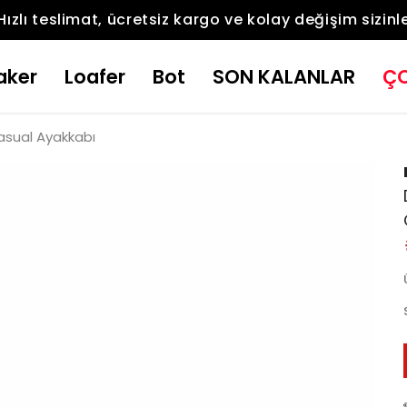
Hızlı teslimat, ücretsiz kargo ve kolay değişim sizinl
aker
Loafer
Bot
SON KALANLAR
ÇO
Casual Ayakkabı