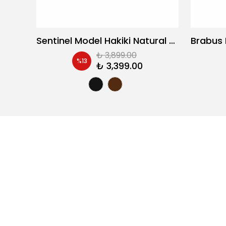
Fonco Model Hakiki Natural Kombinasyon Deri Casual Ayakkabı
Sentinel Model Hakiki Natural Deri Casual Ayakkabı
₺ 3,899.00
%
13
₺ 3,399.00