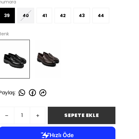
numara
39
40
41
42
43
44
Renk
Paylaş
:
SEPETE EKLE