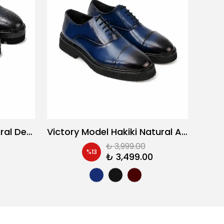
Royal Model Hakiki Natural Deri Casual Ayakkabı
Victory Model Hakiki Natural Açma Deri Casul Ayakkabı
₺ 3,999.00
%
13
₺ 3,499.00