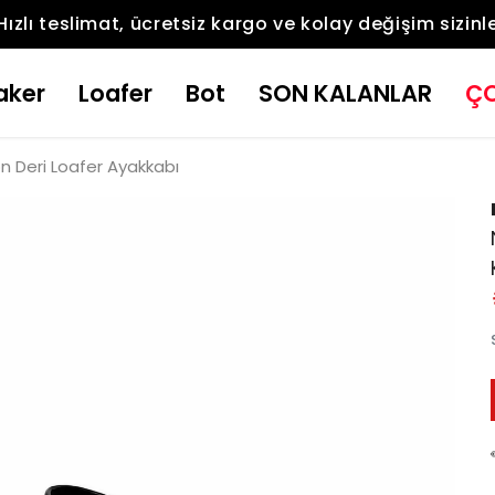
Hızlı teslimat, ücretsiz kargo ve kolay değişim sizinl
aker
Loafer
Bot
SON KALANLAR
ÇO
n Deri Loafer Ayakkabı