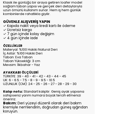
Klasik ile günlüğü bir araya getiren loafer model
sağlam taban yapısı ve gerçek deri detaylarıyla
uzun ömürlü kullanım sunar. Hem iş hem günlük
kombinlerde rahatlıkla giyilir.
GÜVENLE ALIŞVERİŞ YAPIN
✓ Kapıda nakit veya kredi kartı ile ödeme
✓ Ücretsiz kargo
✓ 7 gün içinde kolay değişim
✓ 4 gün içinde iade
ÖZELLİKLER
Materyal: %100 Hakiki Natural Deri
İç Astar: %100 Hakiki Deri
Taban: Eva Taban
Taban Yüksekliği: 3 cm
Mevsim: İlkbahar - Yaz
AYAKKABI ÖLÇÜLERİ
TÜRKİYE: 39 - 40 - 41 - 42 - 43 - 44 - 45
UK: 6 - 6.5 - 7.5 - 8 - 9 - 9.5 - 10.5
UZUNLUK (CM): 24 - 25 - 26 - 27 - 28 - 29 - 30
Kalıp notu:
Standart kalıptır. Geniş ayak yapısına
sahipseniz yarım numara büyük tercih etmenizi
öneririz.
Bakım:
Deri yüzeyi düzenli olarak deri bakım
kremiyle nemlendirin, doğrudan güneş ışığından
koruyun.