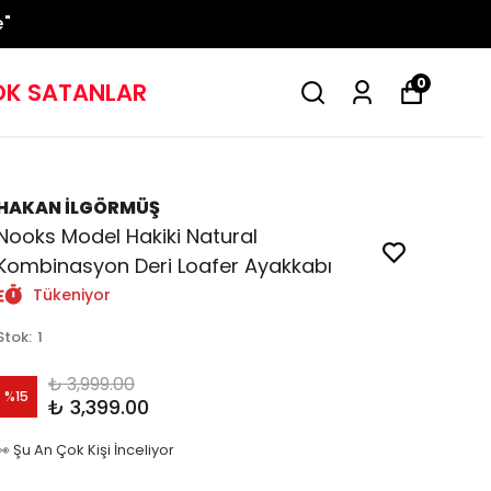
e"
0
K SATANLAR
HAKAN İLGÖRMÜŞ
Nooks Model Hakiki Natural
Kombinasyon Deri Loafer Ayakkabı
Tükeniyor
Stok
:
1
₺ 3,999.00
%
15
₺ 3,399.00
👀 Şu An Çok Kişi İnceliyor