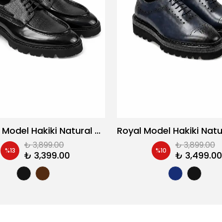
Rugged Model Hakiki Natural Kombinasyon Deri Casual Ayakkabı
₺ 3,899.00
₺ 3,899.00
%
13
%
10
₺ 3,399.00
₺ 3,499.00