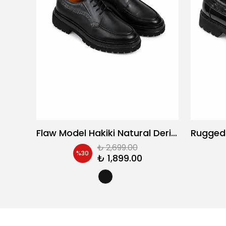
Cait Model Hakiki Natural Deri Casual Ayakkabı
Flaw Model Hakiki Natural Deri Casual Ayakkabı
₺ 2,699.00
%
30
₺ 1,899.00