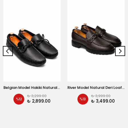
Belgian Model Hakiki Natural Deri Loafer Ayakkabı
River Model Natural Deri Loafer
₺ 3,299.00
₺ 3,999.00
%
12
%
13
₺ 2,899.00
₺ 3,499.00