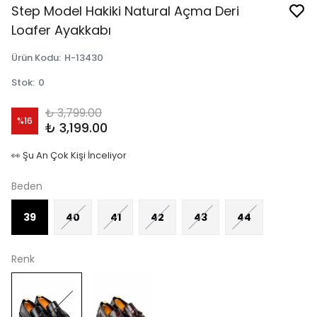
Step Model Hakiki Natural Açma Deri
Loafer Ayakkabı
Ürün Kodu
:
H-13430
Stok
:
0
₺ 3,799.00
%
16
₺ 3,199.00
👀 Şu An Çok Kişi İnceliyor
Beden
39
40
41
42
43
44
Renk